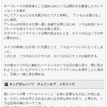
キーブレードの所持者として認められたソラは闇の力を解放したマレフ
ィセントを倒す。
そしてアンセムに心を支配されたリクと対峙し、 アンセムを退けるこ
とに成功。
アンセムが出現させた闇へ通じる鍵穴を閉じるため、ソラは自信にキー
ブレードを向けてカイリの心を取り戻す。
※デスティニーアイランドが闇の呑まれたとき、カイリの心はソラの中
に匿われた。
カイリの肉体に心が戻った代償として、ソラはハートレスになってしま
った。
このとき、ソラの心にロクサスが、カイリの心にナミネが誕生する。
その後カイリの心に触れたハートレスのソラは元の姿に戻り、闇に呑ま
れようとしていたデスティニーアイランドでアンセムを倒すことに成功
し、王様と一緒に扉を閉める。
キングダムハーツ チェインオブ メモリーズ
黒いコートの男（マールーシャ）に「お前に必要なものはこの先にあ
る、ただしそれを手に入れるためには大切な何かを失う」と導かれ、ソ
ラは忘却の城にやってくる。