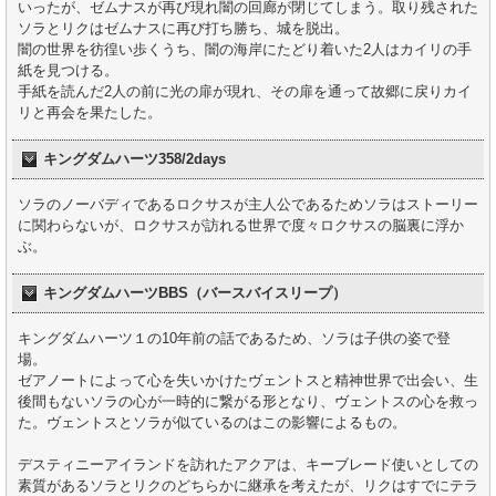
いったが、ゼムナスが再び現れ闇の回廊が閉じてしまう。取り残された
ソラとリクはゼムナスに再び打ち勝ち、城を脱出。
闇の世界を彷徨い歩くうち、闇の海岸にたどり着いた2人はカイリの手
紙を見つける。
手紙を読んだ2人の前に光の扉が現れ、その扉を通って故郷に戻りカイ
リと再会を果たした。
キングダムハーツ358/2days
ソラのノーバディであるロクサスが主人公であるためソラはストーリー
に関わらないが、ロクサスが訪れる世界で度々ロクサスの脳裏に浮か
ぶ。
キングダムハーツBBS（バースバイスリープ）
キングダムハーツ１の10年前の話であるため、ソラは子供の姿で登
場。
ゼアノートによって心を失いかけたヴェントスと精神世界で出会い、生
後間もないソラの心が一時的に繋がる形となり、ヴェントスの心を救っ
た。ヴェントスとソラが似ているのはこの影響によるもの。
デスティニーアイランドを訪れたアクアは、キーブレード使いとしての
素質があるソラとリクのどちらかに継承を考えたが、リクはすでにテラ