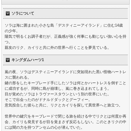
ソラについて
ソラは海に囲まれた小さな島「デスティニーアイランド」に住む14歳
の少年。
陽気で明るくお調子者だが、正義感が強く何事にも動じない強い心を持
つ。
親友のリク、カイリと共に外の世界へ行くことを夢見ている。
キングダムハーツ1
嵐の夜、ソラはデスティニーアイランドに突如現れた黒い怪物ハートレ
スに襲われる。
鍵の形をしたキーブレード手にしたソラは何とかハートレスを倒すこと
に成功するが、同時に島が崩壊し、嵐に巻き込まれてしまう。
目が覚めたソラはトラヴァースタウンという別の世界にいた。
そこで出会ったのがドナルドダックとグーフィー。
意気投合した彼らと共に、リクとカイリを探して異世界へと旅立つ。
世界中の鍵穴をキーブレードで閉じる旅を続ける中でリクとは何度か再
会、カイリも発見するが目を覚まさず反応もしない。このときリクの中
には闇の力を持つアンセムの心が潜んでいた。