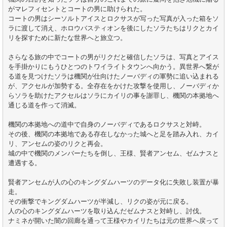
がマレフィセントとコートの男に助けられた。
コートの男はシーソルトアイスとロクサスが写った写真が入った箱をソ
ラに渡して消え、ホロウバスティオンを後にしたソラたちはリクとカイ
リを探すために新たな世界へと旅立つ。
さらなる旅の中でコートの男がリクだと確信したソラは、写真とアイス
を手掛かりにもうひとつのトワイライトタウンへ向かう。異世界へ繋が
る道を見つけたソラは機関が仕向けたノーバディの軍勢に追い込まれる
が、アクセルが加勢する。全存在をかけた攻撃を使用し、ノーバディか
らソラを助けたアクセルはソラにカイリの事を謝罪し、機関の本拠地へ
通じる道を作って消滅。
機関の本拠地への道中で自身のノーバディであるロクサスと対峙。
その後、機関の本拠地である存在しなかった城へと足を踏み入れ、カイ
リ、アンセムの姿のリクと再会。
城の中で機関のメンバーたちを倒し、王様、賢者アンセム、ゼムナスと
遭遇する。
賢者アンセムが人の心のキングダムハーツのデータ化に失敗し装置が暴
走。
その衝撃でキングダムハーツが半減し、リクの姿が元に戻る。
人の心のキングダムハーツを取り込んだゼムナスと対峙し、討伐。
ナミネが開いた闇の回廊を通って王様やカイリたちは元の世界へ戻って