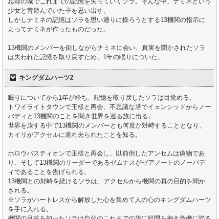
忘却の城でこれまでの記憶を失っていくソラ。そんな中、ナミネという
少女と昔遊んでいた子を思い出す。
しかしナミネの記憶はソラを思い通りに操ろうとする13機関の指示に
よってナミネが作ったものだった。
13機関のメンバーを倒しながらナミネに会い、真実を聞かされたソラ
は失われた記憶を取り戻すため、1年の眠りについた。
キングダムハーツ2
眠りについてから1年が経ち、記憶を取り戻したソラは目覚める。
トワイライトタウンで王様と再会、不思議な塔でイェンシッドからノー
バディと13機関のことを聞き世界を巡る旅に出る。
世界を旅する中で13機関のメンバーとも何度か対峙することとなり、
カイリがアクセルに連れ去られたことを知る。
ホロウバスティオンで王様と再会し、以前倒したアンセムは偽物であ
り、そして13機関のリーダーであるゼムナスがゼアノートのノーバデ
ィであることを告げられる。
13機関との対峙を続けるソラは、アクセルから機関の真の目的を聞か
される。
※ソラがハートレスから解放した心を集めて人の心のキングダムハーツ
を手に入れる。
機関の目的を知ったソラは自分のこれまでの旅に疑問を抱き危機に陥る