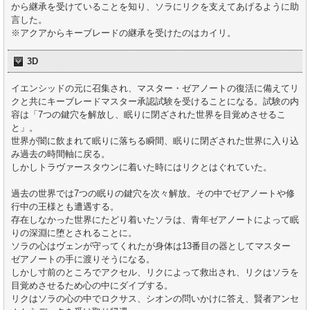
から継承を受けていることを知り、ソラにリクを支えてあげるように助
言した。
※アクアからキーブレードの継承を受けたのはカイリ。
3D
イエンシッドの元に召集され、マスター・ゼアノートの復活に備えてリ
クと共にキーブレードマスター承認試験を受けることになる。試験の内
容は「7つの鍵穴を解放し、眠りに閉ざされた世界を目覚めさせるこ
と」。
世界が闇に飲まれて眠りに落ちる瞬間、眠りに閉ざされた世界に入り込
み過去の時間軸に戻る。
しかしトラヴァースタウンに着いた時にはリクとはぐれていた。
過去の世界では7つの眠りの鍵穴を次々解放。その中でゼアノートや修
行中の王様とも遭遇する。
存在しなかった世界にたどり着いたソラは、青年ゼアノートによって眠
りの深淵に堕とされることに。
ソラの心はヴェンが守ってくれたが身体は13番目の器としてマスター
ゼアノートの手に渡りそうになる。
しかし寸前のところでアクセル、リクによって救出され、リクはソラを
目覚めさせるため心の中にダイブする。
リクはソラの心の中でロクサス、シオンの問いかけに答え、賢者アンセ