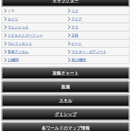
キャラクター
ソラ
リク
カイリ
アクア
ヴェントゥス
テラ
ドナルドとグーフィー
王様
マレフィセント
ピート
賢者アンセム
マスター・ゼアノート
13機関
真13機関
攻略チャート
装備
スキル
グミシップ
各ワールドのマップ情報