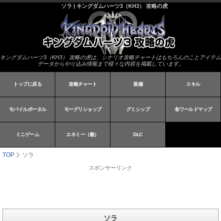
ソラ | キングダムハーツ3（KH3） 攻略の虎
キングダムハーツ3（KH3） 攻略の虎は、シナリオ攻略チャートはもちろんのことアイテム
データからやり込み情報まで様々な内容を掲載しています。
トップに戻る
攻略チャート
装備
スキル
モバイルポータル
モーグリショップ
グミシップ
各ワールドマップ
ミニゲーム
エネミー（敵）
DLC
TOP
ソラ
スポンサーリンク
ソラ