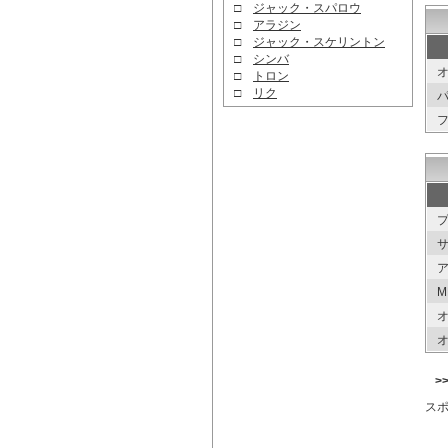
□
ジャック・スパロウ
□
アラジン
□
ジャック・スケリントン
□
シンバ
□
トロン
□
リク
M
>
ス