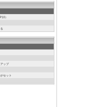
10）
なる
果アップ
」がセット