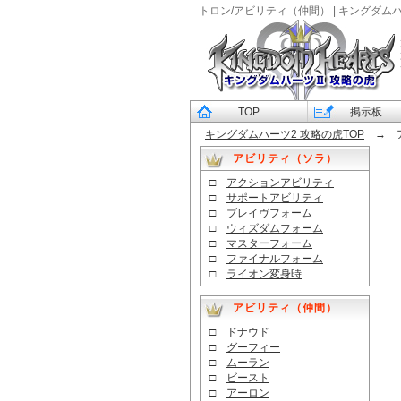
トロン/アビリティ（仲間） | キングダム
TOP
掲示板
キングダムハーツ2 攻略の虎TOP
→ ア
アビリティ（ソラ）
□
アクションアビリティ
□
サポートアビリティ
□
ブレイヴフォーム
□
ウィズダムフォーム
□
マスターフォーム
□
ファイナルフォーム
□
ライオン変身時
アビリティ（仲間）
□
ドナウド
□
グーフィー
□
ムーラン
□
ビースト
□
アーロン