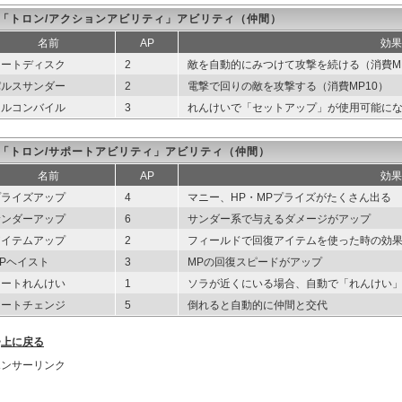
「トロン/アクションアビリティ」アビリティ（仲間）
名前
AP
効果
オートディスク
2
敵を自動的にみつけて攻撃を続ける（消費MP
パルスサンダー
2
電撃で回りの敵を攻撃する（消費MP10）
フルコンバイル
3
れんけいで「セットアップ」が使用可能に
「トロン/サポートアビリティ」アビリティ（仲間）
名前
AP
効果
プライズアップ
4
マニー、HP・MPプライズがたくさん出る
サンダーアップ
6
サンダー系で与えるダメージがアップ
アイテムアップ
2
フィールドで回復アイテムを使った時の効
Pヘイスト
3
MPの回復スピードがアップ
オートれんけい
1
ソラが近くにいる場合、自動で「れんけい
オートチェンジ
5
倒れると自動的に仲間と交代
>
上に戻る
ポンサーリンク