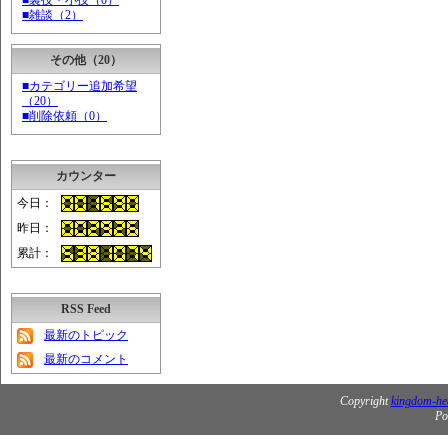
■裏技・小技（0）
■雑談（2）
その他（20）
■カテゴリー追加希望
（20）
■削除依頼（0）
カウンター
今日：
昨日：
累計：
RSS Feed
最新のトピック
最新のコメント
Copyright
kingdom-hea
Po