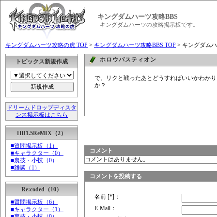
キングダムハーツ攻略BBS
キングダムハーツの攻略掲示板です。
キングダムハーツ攻略の虎 TOP
>
キングダムハーツ攻略BBS TOP
> キングダムハ
ホロウバスティオン
トピックス新規作成
で、リクと戦ったあとどうすればいいかわかり
か？
ドリームドロップディスタ
ンス掲示板はこちら
HD1.5ReMIX（2）
■質問掲示板（1）
コメント
■キャラクター（0）
コメントはありません。
■裏技・小技（0）
■雑談（1）
コメントを投稿する
Re:coded（10）
名前 [*]：
■質問掲示板（6）
E-Mail：
■キャラクター（1）
■裏技・小技（0）